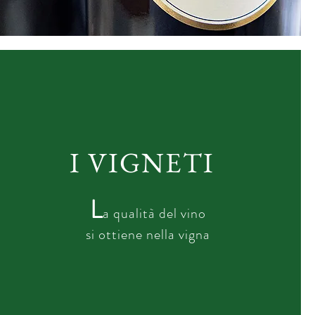
I VIGNETI
L
a qualità del vino
si ottiene nella vigna