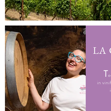
LA
T
e
in vin