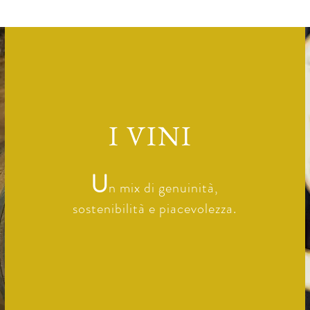
I VINI
U
n mix di genuinità,
sostenibilità
e piacevolezza.