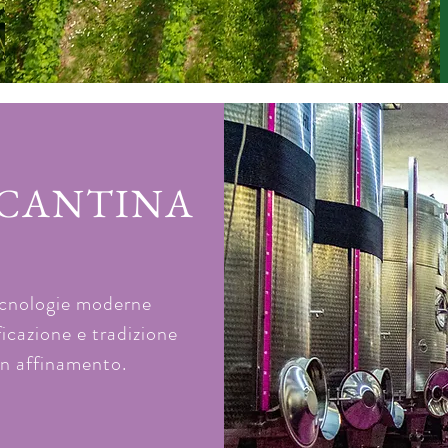
 CANTINA
cnologie moderne
ificazione
e tradizione
in affinamento.