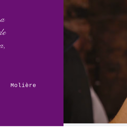
na
de
a,
.
Molière