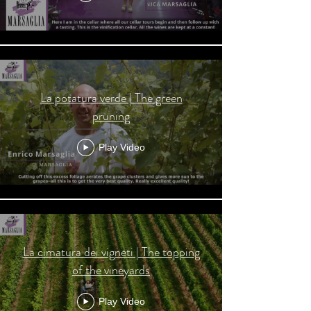
La potatura verde | The green
pruning
Play Video
La cimatura dei vigneti | The topping
of the vineyards
Play Video