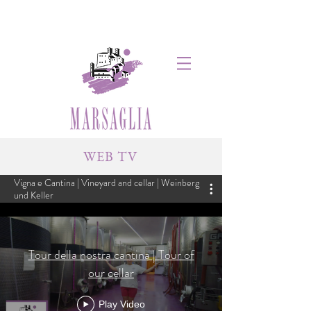
WEB TV
Vigna e Cantina | Vineyard and cellar | Weinberg
und Keller
Tour della nostra cantina | Tour of
our cellar
Play Video