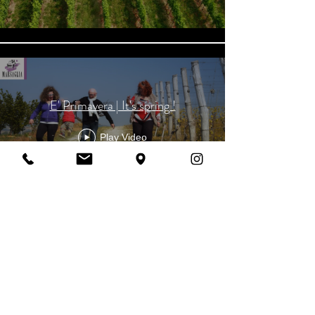
E' Primavera | It's spring !
Play Video
Load More
Marsaglia Società Agricola Semplice
Via Mussone, 2
12050 Castellinaldo d'Alba (CN) |
Italia