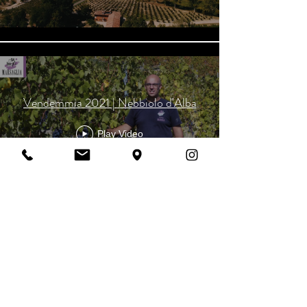
Vendemmia 2021 | Nebbiolo d'Alba
Play Video
Load More
Marsaglia Società Agricola Semplice
Via Mussone, 2
12050 Castellinaldo d'Alba (CN) |
Italia