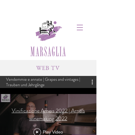
WEB TV
Vendemmie e annate | Grapes and vintages |
Trauben und Jahrgänge
Vinificazione Arneis 2022 | Arneis
winemaking 2022
Play Video