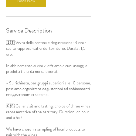
Book Now
i
n
Service Description
🇮🇹 Visita della cantina e degustazione: 3 vini a
scelta rappresentativi del territorio. Durata: 1,5
ore.
In abbinamento ai vini vi offriamo alcuni assaggi di
prodotti tipici da noi selezionati.
- Su richiesta, per gruppi superiori alle 10 persone,
possiamo organizzare degustazioni ed abbinamenti
enogastronomici specifici.
🇬🇧 Cellar visit and tasting: choice of three wines
representative of the territory. Duration: an hour
and a half.
We have chosen a sampling of local products to
pair with the wines.