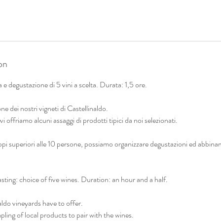
on
a e degustazione di 5 vini a scelta. Durata: 1,5 ore.
ne dei nostri vigneti di Castellinaldo.
i offriamo alcuni assaggi di prodotti tipici da noi selezionati.
uppi superiori alle 10 persone, possiamo organizzare degustazioni ed abbi
asting: choice of five wines. Duration: an hour and a half.
aldo vineyards have to offer.
ing of local products to pair with the wines.