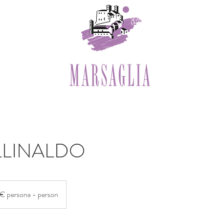
LLINALDO
a
€ persona - person