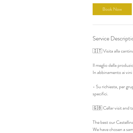
0
Book Now
m
i
n
Service Descripti
🇮🇹 Visita alla cantin
Il meglio della produzio
In abbinamento ai vini v
- Su richiesta, per gr
specifici.
🇬🇧 Cellar visit and t
The best our Castellin
We have chosen a sampl