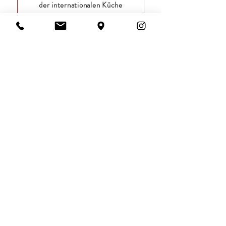
der internationalen Küche
SERVIERTEMPERATUR
16/18°C
TECHNISCHES DATENBLATT